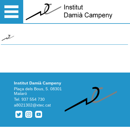
Institut Damià Campeny
Plaça dels Bous, 5. 08301
Mataró
Tel.
937 554 730
a8021302@xtec.cat