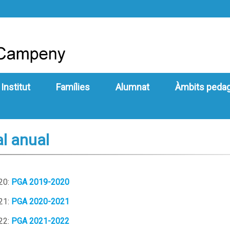
 Institut
Famílies
Alumnat
Àmbits peda
l anual
20:
PGA 2019-2020
21:
PGA 2020-2021
22:
PGA 2021-2022