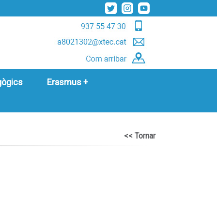
gògics
Erasmus +
<< Tornar