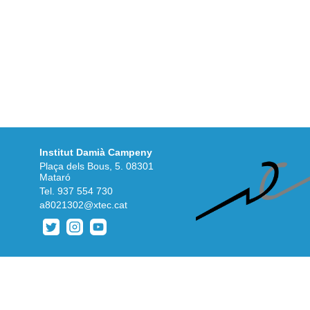
Institut Damià Campeny
Plaça dels Bous, 5. 08301
Mataró
Tel.
937 554 730
a8021302@xtec.cat