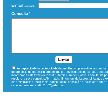
E-mail
(opcional)
Consulta *
Acceptació de la protecció de dades
. En compliment del nou regla
de protecció de dades l'informem que les seves dades personals quedar
incorporades als fitxers de l'Institut Damià Campeny, amb la finalitat de p
resoldre la seva consulta. Així mateix, l'informem de la possibilitat que exe
els drets d'accés, rectificació, cancel·lació i oposició de les seves dades d
caràcter personal a a8021302@xtec.cat