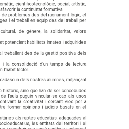
tic, cientificotecnològic, social, artístic,
afavorir la continuïtat formativa.
ió de problemes des del raonament lògic, el
ges i el treball en equip des del treball per
ultural, de gènere, la solidaritat, valors
tat potenciant habilitats innates i adquirides
al treballant des de la gestió positiva dels
 i la consolidació d'un temps de lectura
l'hàbit lector.
i cadascun dels nostres alumnes, mitjançant
o històric, sinó que han de ser concebudes
 de l’aula puguin vincular-se cap als usos
tivant la creativitat i cercant vies per a
tre formar opinions i judicis basats en el
nitàries als reptes educatius, adequades al
ocioeducatius, les entitats del territori i el
is i construir una acció contínua i coherent