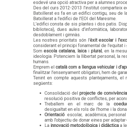
esdevé una opció atractiva per a alumnes proced
Des del curs 2012-2013 l'institut comparteix ed
Batxillerat es fa en un edifici contigu, seu d
Batxillerat a l'edifici de l'EOI del Maresme.
L’edifici consta de sis plantes i dos patis. Di
biblioteca), dues aules d’informàtica, laborato
desdoblament i gimnàs.
Les nostres prioritats són l'
èxit escolar i l'ex
considerant el principi fonamental de l'equitat i
Som
escola catalana
,
laica
i
plural
, en la mes
ideologia. Potenciem la llibertat personal, la re
humans.
Emprem el
català com a llengua vehicular i d’a
finalitzar l'ensenyament obligatori, hem de garan
Tenint en compte aquests plantejaments, el no
següents:
Consolidació del
projecte de convivènci
resolució positiva de conflictes, per acon
Treballem en el marc de la
coedu
desigualtat en els rols de l’home i la dona
Orientació
escolar, acadèmica, personal i
amb l’objectiu de donar eines per adaptar-se
La
innovació metodològica i didàctica
a le