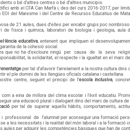
ents o bé d'altres centres o bé d'altres municipis.
ifici amb el CFA Can Marfà i, des del curs 2016-2017, per limita
e la EOI del Maresme i del Centre de Recursos Educatius de Mat
sposa de 21 aules, dues d’elles per encabir grups poc nombrosos,
ri de física i química, laboratori de biologia i geologia, aula 
cel·lència educativa
, entenent que impliquen el desenvolupament
 garantia de la cohesió social.
ura que no ha d’excloure ningú per causa de la seva religió
sponsabilitat, la solidaritat, el respecte i la igualtat en el marc 
prenentatge
per tal d’afavorir l’arrelament a la nostra cultura dins
tir el ple domini de les llengües oficials catalana i castellana.
stre centre, seguint el principi de l'
escola inclusiva
, concr
a
com a eina de millora del clima escolar i l’èxit educatiu. Prom
seguir una educació plural i dialogant dins del marc de cultura de
cació
per tal de superar aquells hàbits, comportaments, actitu
.
 professional de l’alumnat per aconseguir una formació person
 a les necessitats i la realitat del món laboral i a la formació co
s aules per adquirir les competències bàsiques que han de cont