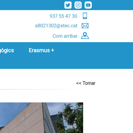
gògics
Erasmus +
<< Tornar