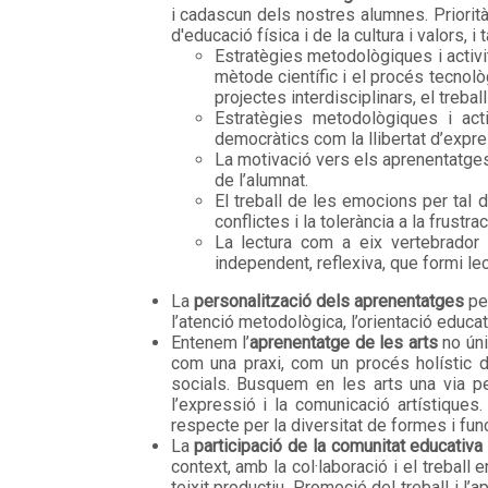
i cadascun dels nostres alumnes. Prioritàr
d'educació física i de la cultura i valors, 
Estratègies metodològiques i activit
mètode científic i el procés tecnològ
projectes interdisciplinars, el trebal
Estratègies metodològiques i activ
democràtics com la llibertat d’expres
La motivació vers els aprenentatges es
de l’alumnat.
El treball de les emocions per tal d
conflictes i la tolerància a la frustrac
La lectura com a eix vertebrador 
independent, reflexiva, que formi lec
La
personalització dels aprenentatges
per
l’atenció metodològica, l’orientació educat
Entenem l’
aprenentatge
de les arts
no úni
com una praxi, com un procés holístic d’
socials. Busquem en les arts una via per
l’expressió i la comunicació artístiques
respecte per la diversitat de formes i fun
La
participació de la comunitat educativa
context, amb la col·laboració i el treball e
teixit productiu. Promoció del treball i l