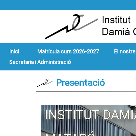
Inici
Matrícula curs 2026-2027
El nostre
Secretaria i Administració
Presentació