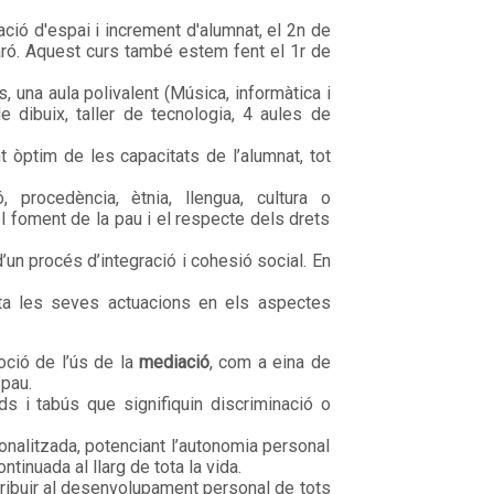
ció d'espai i increment d'alumnat, el 2n de
aró. Aquest curs també estem fent el 1r de
 una aula polivalent (Música, informàtica i
de dibuix, taller de tecnologia, 4 aules de
 òptim de les capacitats de l’alumnat, tot
, procedència, ètnia, llengua, cultura o
del foment de la pau i el respecte dels drets
 d’un procés d’integració i cohesió social. En
eta les seves actuacions en els aspectes
oció de l’ús de la
mediació
, com a eina de
 pau.
ds i tabús que signifiquin discriminació o
alitzada, potenciant l’autonomia personal
ntinuada al llarg de tota la vida.
ribuir al desenvolupament personal de tots