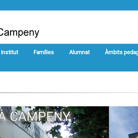
 Institut
Famílies
Alumnat
Àmbits peda