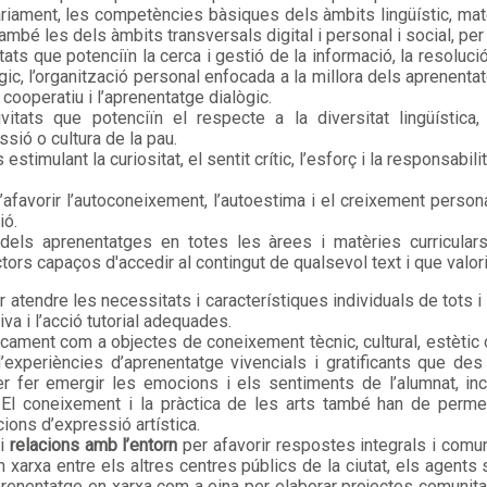
iament, les competències bàsiques dels àmbits lingüístic, matemà
i també les dels àmbits transversals digital i personal i social, per 
ats que potenciïn la cerca i gestió de la informació, la resoluc
ic, l’organització personal enfocada a la millora dels aprenentat
l cooperatiu i l’aprenentatge dialògic.
itats que potenciïn el respecte a la diversitat lingüística, c
sió o cultura de la pau.
timulant la curiositat, el sentit crític, l’esforç i la responsabili
’afavorir l’autoconeixement, l’autoestima i el creixement person
ió.
dels aprenentatges en totes les àrees i matèries curriculars
tors capaços d'accedir al contingut de qualsevol text i que valorin 
 atendre les necessitats i característiques individuals de tots 
iva i l’acció tutorial adequades.
cament com a objectes de coneixement tècnic, cultural, estètic 
experiències d’aprenentatge vivencials i gratificants que des
 fer emergir les emocions i els sentiments de l’alumnat, incen
. El coneixement i la pràctica de les arts també han de perme
cions d’expressió artística.
i
relacions amb l’entorn
per afavorir respostes integrals i comu
n xarxa entre els altres centres públics de la ciutat, els agents s
’aprenentatge en xarxa com a eina per elaborar projectes comunitar