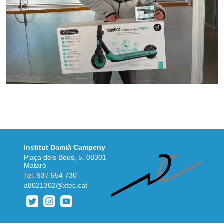
Institut Damià Campeny
Plaça dels Bous, 5. 08301
Mataró
Tel.
937 554 730
a8021302@xtec.cat