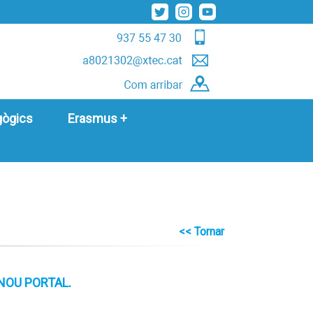
gògics
Erasmus +
<< Tornar
NOU PORTAL.