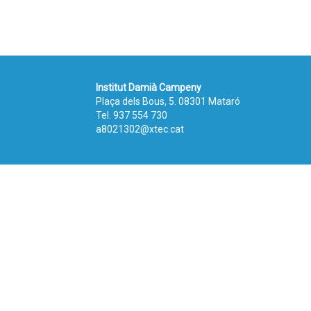
Institut Damià Campeny
Plaça dels Bous, 5. 08301 Mataró
Tel.
937 554 730
a8021302@xtec.cat