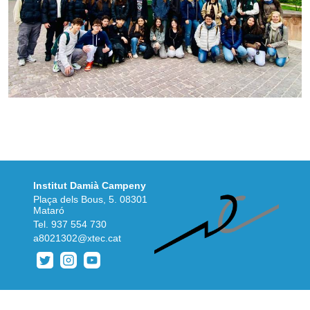
Institut Damià Campeny
Plaça dels Bous, 5. 08301
Mataró
Tel.
937 554 730
a8021302@xtec.cat