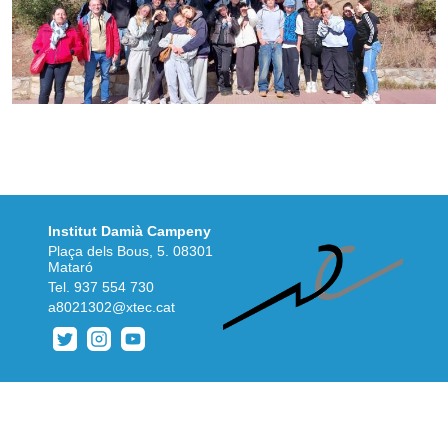
Institut Damià Campeny
Plaça dels Bous, 5. 08301
Mataró
Tel.
937 554 730
a8021302@xtec.cat