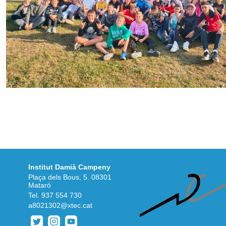
Institut Damià Campeny
Plaça dels Bous, 5. 08301
Mataró
Tel.
937 554 730
a8021302@xtec.cat