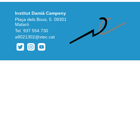
Institut Damià Campeny
Plaça dels Bous, 5. 08301
Mataró
Tel.
937 554 730
a8021302@xtec.cat