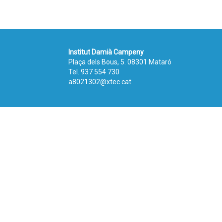
Institut Damià Campeny
Plaça dels Bous, 5. 08301 Mataró
Tel.
937 554 730
a8021302@xtec.cat