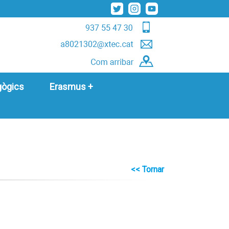
gògics
Erasmus +
<< Tornar