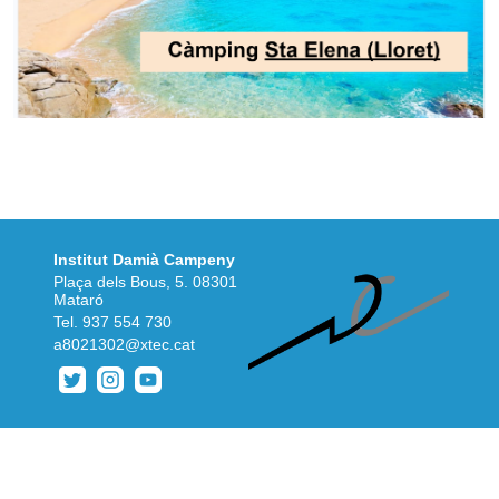
Institut Damià Campeny
Plaça dels Bous, 5. 08301
Mataró
Tel.
937 554 730
a8021302@xtec.cat